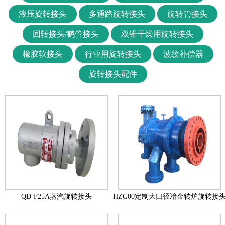
D型过热水旋转接头
液压旋转接头
多通路旋转接头
旋转管接头
高温导热油旋转接头
回转接头/鹤管接头
双锥干燥用旋转接头
液压旋转接头
橡胶软接头
行业用旋转接头
波纹补偿器
多通路旋转接头
旋转接头配件
旋转管接头
回转接头/鹤管接头
双锥干燥用旋转接头
橡胶软接头
钢铁冶金用旋转接头
转炉旋转接头
精炼炉/加热炉/高炉泥炮旋转接头
连铸、连轧系列旋转接头
QD-F25A蒸汽旋转接头
HZG00定制大口径冶金转炉旋转接
大包转台用液压滑环