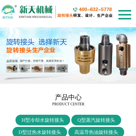
网站首页
新闻中心
公司新闻
行业动态
常见问题解答
产品中心
高速、高压旋转接头
产品中心
定制旋转接头
PRODUCT CENTER
旋转接头型号
H型冷却水旋转接头
Q型蒸汽旋转接头
H型冷却水旋转接头
Q型蒸汽旋转接头
D型过热水旋转接头
高温导热油旋转接头